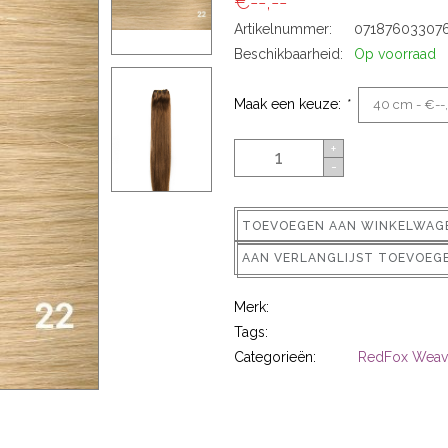
€--,--
Artikelnummer:
07187603307
Beschikbaarheid:
Op voorraad
Maak een keuze:
*
+
-
TOEVOEGEN AAN WINKELWAG
AAN VERLANGLIJST TOEVOEG
Merk:
Tags:
Categorieën:
RedFox Weav