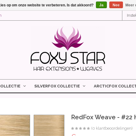
kies op om onze website te verbeteren. Is dat akkoord?
Ja
Nee
Meer 
n
Inst
COLLECTIE
SILVERFOX COLLECTIE
ARCTICFOX COLLECT
RedFox Weave - #22 
(0 klantbeoordelingen)