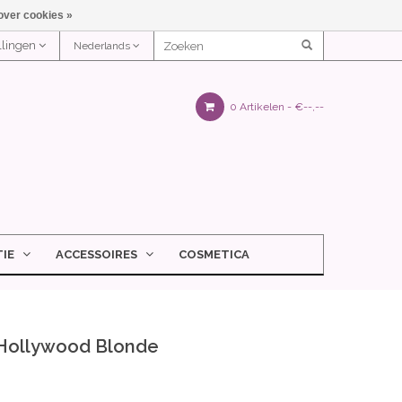
over cookies »
ellingen
Nederlands
0 Artikelen -
€--,--
IE
ACCESSOIRES
COSMETICA
Hollywood Blonde