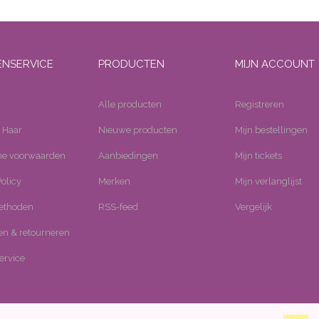
ENSERVICE
PRODUCTEN
MIJN ACCOUNT
Alle producten
Registreren
 Haar
Nieuwe producten
Mijn bestellingen
e voorwaarden
Aanbiedingen
Mijn tickets
olicy
Merken
Mijn verlanglijst
ethoden
RSS-feed
Vergelijk
n & retourneren
ervice