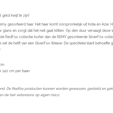
eld kwijt te zijn!
 gesorteerd haar. Het haar komt oorspronkelijk uit India en Azie. H
 glans en zorgt dat het niet gaat klitten. Op den duur vervaagt deze 
 de RedFox collectie korter dan de REMY gesorteerde SilverFox collec
 set de helft van een SilverFox Weave. De specifieke klant behoefte 
.
0cm
40 cm per baan
nd. De Redfox producten kunnen worden gewassen, gesteild en gekr
an de hair extensions op eigen risico.