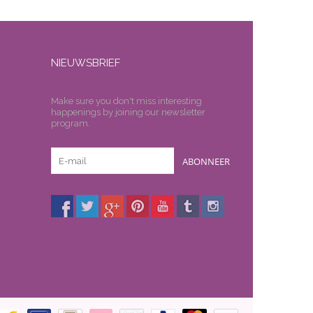
NIEUWSBRIEF
Make sure you don't miss interesting
happenings by joining our newsletter
program.
ABONNEER