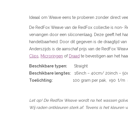
Ideaal om Weave eens te proberen zonder direct veel g
De RedFox Weave van de RedFox collectie is non- Remy
vervangen door een siliconenlaag. Deze geeft het haar
handelbaarheid. Door dit gegeven is de draagtijd van
Anderszijds is de aanschaf prijs van de RedFox Weave
Clips
,
Microringen
of
Draad
te bevestigen aan het haar
Beschikbare typen:
Straight
Beschikbare lengtes:
16inch – 40cm/ 20inch – 5
Toelichting:
100 gram per pak, ±90 t/m ± 1
Let op! De Redfox Weave wordt na het wassen golve
Wij raden ontkleuren sterk af. Tevens is het kleuren v