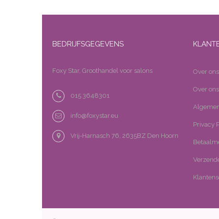
BEDRIJFSGEGEVENS
KLANT
Foxy Star, Groothandel voor salons
Over ons
Over ons
015 3648301
Algemen
info@foxystar.eu
Privacy P
Vrij-Harnasch 76, 2635BZ Den Hoorn
Betaalm
Verzende
Klantens